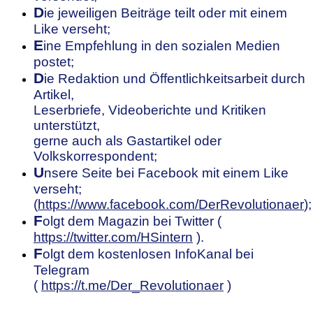
D
ie jeweiligen Beiträge teilt oder mit einem
Like verseht;
E
ine Empfehlung in den sozialen Medien
postet;
D
ie Redaktion und Öffentlichkeitsarbeit durch
Artikel,
Leserbriefe, Videoberichte und Kritiken
unterstützt,
gerne auch als Gastartikel oder
Volkskorrespondent;
U
nsere
S
eite bei Facebook mit einem Like
verseht;
(
https://www.facebook.com/DerRevolutionaer
);
F
olgt dem Magazin bei Twitter (
https://twitter.com/HSintern
).
F
olgt dem kostenlosen InfoKanal bei
Telegram
(
https://t.me/Der_Revolutionaer
)