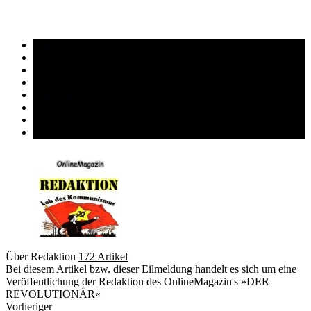
Altersarmut
Der Revolutionär
EIL- + SCHNELLMELDUNG
Kürzungen
Pflegedienst
Sozialhaushalt
Sozialhilfe
Soziles
Über Redaktion
172 Artikel
Bei diesem Artikel bzw. dieser Eilmeldung handelt es sich um eine
Veröffentlichung der Redaktion des OnlineMagazin's »DER
REVOLUTIONÄR«
Webseite
Vorheriger