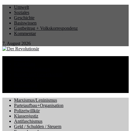
Umwelt
Soziales
Geschichte
Basiswissen
Gastbeitrag + Volkskorrespondenz
Kommentar
7. August 2026
Startseite
Eilmeldung
Berichte / Aktionen
Betrieb und Gewerkschaft
CORONA-Virus
International
Kriegsgefahr
Marxismus/Leninismus
Parteiaufbau+Organisation
Polizeiwillkür
Klassenjustiz
Antifaschismus
Geld / Schulden / Steuern