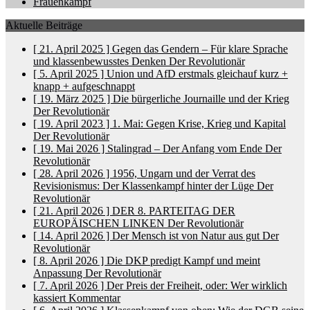
Frauenkampf
Aktuelle Beiträge
[ 21. April 2025 ]
Gegen das Gendern – Für klare Sprache
und klassenbewusstes Denken
Der Revolutionär
[ 5. April 2025 ]
Union und AfD erstmals gleichauf
kurz +
knapp + aufgeschnappt
[ 19. März 2025 ]
Die bürgerliche Journaille und der Krieg
Der Revolutionär
[ 19. April 2023 ]
1. Mai: Gegen Krise, Krieg und Kapital
Der Revolutionär
[ 19. Mai 2026 ]
Stalingrad – Der Anfang vom Ende
Der
Revolutionär
[ 28. April 2026 ]
1956, Ungarn und der Verrat des
Revisionismus: Der Klassenkampf hinter der Lüge
Der
Revolutionär
[ 21. April 2026 ]
DER 8. PARTEITAG DER
EUROPÄISCHEN LINKEN
Der Revolutionär
[ 14. April 2026 ]
Der Mensch ist von Natur aus gut
Der
Revolutionär
[ 8. April 2026 ]
Die DKP predigt Kampf und meint
Anpassung
Der Revolutionär
[ 7. April 2026 ]
Der Preis der Freiheit, oder: Wer wirklich
kassiert
Kommentar