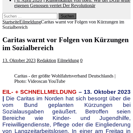
[ 6. April 2026 ]
Klassenkampf von oben: Wie der DGB seine
eigenen Genossen verriet
Der Revolutionär
Suchen
nach:
Startseite
Eilmeldung
Caritas warnt vor Folgen von Kürzungen im
Sozialbereich
Caritas warnt vor Folgen von Kürzungen
im Sozialbereich
13. Oktober 2023
Redaktion
Eilmeldung
0
Caritas - der größte Wohlfahrtsverband Deutschlands |
Photo: Videoscan YouTube
EIL- + SCHNELLMELDUNG
– 13. Oktober 2023
|
Die Caritas im Norden hat sich besorgt über die
vom Bund geplanten Kürzungen bei
Sozialausgaben geäußert. Betroffen seien
Bereiche wie Kinder- und Jugendhilfe,
Freiwilligendienste, Pflege oder die Eingliederung
von Langzeitarbeitslosen. In einer am Freitag in