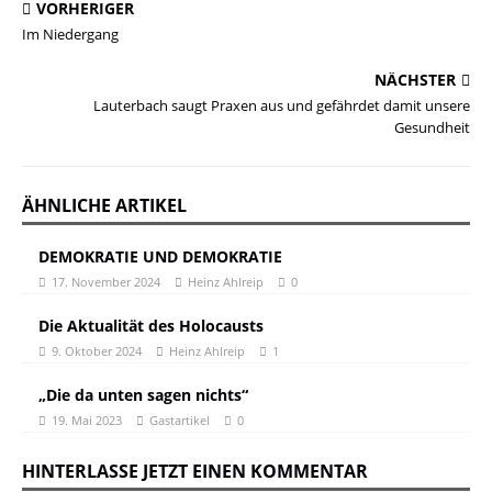
VORHERIGER
Im Niedergang
NÄCHSTER
Lauterbach saugt Praxen aus und gefährdet damit unsere
Gesundheit
ÄHNLICHE ARTIKEL
DEMOKRATIE UND DEMOKRATIE
17. November 2024
Heinz Ahlreip
0
Die Aktualität des Holocausts
9. Oktober 2024
Heinz Ahlreip
1
„Die da unten sagen nichts“
19. Mai 2023
Gastartikel
0
HINTERLASSE JETZT EINEN KOMMENTAR