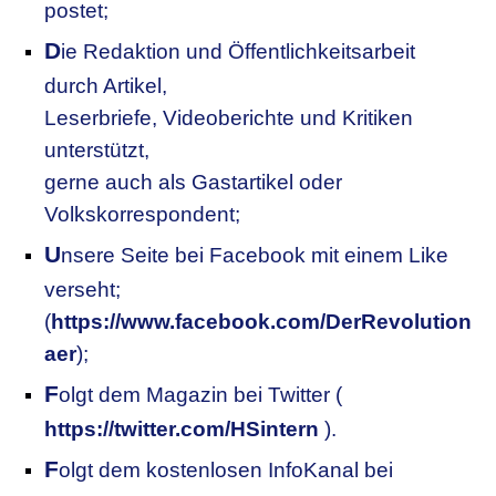
postet;
D
ie Redaktion und Öffentlichkeitsarbeit
durch Artikel,
Leserbriefe, Videoberichte und Kritiken
unterstützt,
gerne auch als Gastartikel oder
Volkskorrespondent;
U
nsere
S
eite bei Facebook mit einem Like
verseht;
(
https://www.facebook.com/DerRevolution
aer
);
F
olgt dem Magazin bei Twitter (
https://twitter.com/HSintern
).
F
olgt dem kostenlosen InfoKanal bei