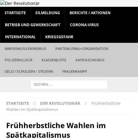
STARTSEITE
EILMELDUNG
BERICHTE / AKTIONEN
BETRIEB UND GEWERKSCHAFT
CORONA-VIRUS
INTERNATIONAL
KRIEGSGEFAHR
MARXISMUS/LENINISMUS
PARTEIAUFBAU+ORGANISATION
POLIZEIWILLKÜR
KLASSENJUSTIZ
ANTIFASCHISMUS
GELD / SCHULDEN / STEUERN
FRAUENKAMPF
STARTSEITE
DER REVOLUTIONÄR
Frühherbstliche
Wahlen im Spätkapitalismus
Frühherbstliche Wahlen im
Spätkapitalismus