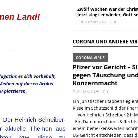
Zwölf Wochen war der Christ
Jetzt klagt er wieder, Gott s
enen Land!
4. Oktober 2024
0
CORONA UND ANDERE VI
____
CORONA-VIRUS
Pfizer vor Gericht – S
gegen Täuschung un
agazins es sich vorbehält,
Konzernmacht
Medien auf diesen Artikel
u platzieren.
21. Mai 2025
0
Ein juristischer Etappensieg ent
Risse im Schutzschild der Phar
Von Heinrich Schreiber 21. 
 Der-Heinrich-Schreiber-
Ein Dammbruch im US-Rechtss
r aktuelle Themen aus
einem bemerkenswerten Schritt
US-Gericht entschieden, dass d
richten bzw. diese zu