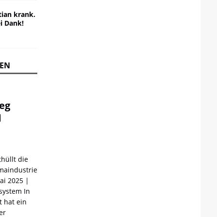
ian krank.
ei Dank!
REN
ieg
d
hüllt die
maindustrie
Mai 2025 |
ystem In
 hat ein
er