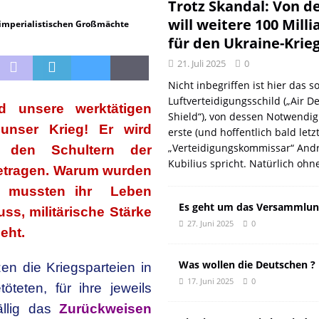
DER EUROPÄISCHEN LINKEN
DER REVOLUTIONÄR
Trotz Skandal: Von d
will weitere 100 Mill
r imperialistischen Großmächte
Natur aus gut
DER REVOLUTIONÄR
für den Ukraine-Krie
f und meint Anpassung
DER REVOLUTIONÄR
21. Juli 2025
0
 oder: Wer wirklich kassiert
KOMMENTAR
Nicht inbegriffen ist hier das so
n: Wie der DGB seine eigenen Genossen verriet
DER REVOLUTIONÄR
Luftverteidigungsschild („Air D
d unsere werktätigen
Shield“), von dessen Notwendig
 unser Krieg! Er wird
erste (und hoffentlich bald letz
„Verteidigungskommissar“ Andr
den Schultern der
Kubilius spricht. Natürlich ohn
getragen. Warum wurden
nd mussten ihr Leben
Es geht um das Versammlun
ss, militärische Stärke
27. Juni 2025
0
geht.
Was wollen die Deutschen ?
zen die Kriegsparteien in
17. Juni 2025
0
teten, für ihre jeweils
ällig das
Zurückweisen