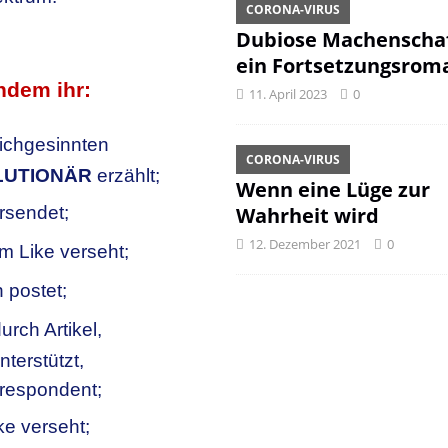
CORONA-VIRUS
Dubiose Machenschaf
ein Fortsetzungsrom
ndem ihr:
11. April 2023
0
ichgesinnten
CORONA-VIRUS
LUTIONÄR
erzählt;
Wenn eine Lüge zur
rsendet;
Wahrheit wird
12. Dezember 2021
0
nem Like verseht;
 postet;
urch Artikel,
nterstützt,
rrespondent;
ke verseht;