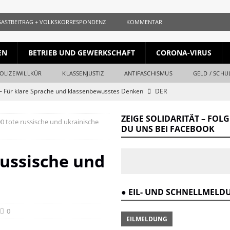
GASTBEITRAG + VOLKSKORRESPONDENZ
KOMMENTAR
EN
BETRIEB UND GEWERKSCHAFT
CORONA-VIRUS
OLIZEIWILLKÜR
KLASSENJUSTIZ
ANTIFASCHISMUS
GELD / SCHU
 Für klare Sprache und klassenbewusstes Denken
DER
ZEIGE SOLIDARITÄT – FOL
0 tote russische und ukrainische
ls gleichauf
KURZ + KNAPP + AUFGESCHNAPPT
DU UNS BEI FACEBOOK
naille und der Krieg
DER REVOLUTIONÄR
russische und
Krieg und Kapital
DER REVOLUTIONÄR
ang vom Ende
DER REVOLUTIONÄR
● EIL- UND SCHNELLMEL
r Verrat des Revisionismus: Der Klassenkampf hinter der Lüge
DER
0
EILMELDUNG