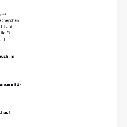
n ++
echerchen
cht auf
die EU
[...]
auch im
 unsere EU-
chauf