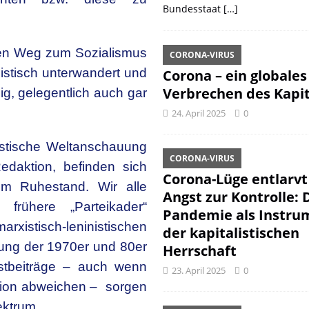
Bundesstaat
[…]
den Weg zum Sozialismus
CORONA-VIRUS
nistisch
unterwandert und
Corona – ein globales
Verbrechen des Kapit
ig, gelegentlich auch gar
24. April 2025
0
istische Weltanschauung
CORONA-VIRUS
edaktion, befinden sich
Corona-Lüge entlarvt
 im Ruhestand. Wir alle
Angst zur Kontrolle: 
frühere „Parteikader“
Pandemie als Instru
istisch-leninistischen
der kapitalistischen
zung der 1970er und 80er
Herrschaft
stbeiträge – auch wenn
23. April 2025
0
tion abweichen – sorgen
ektrum.