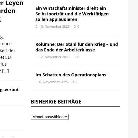
er Leyen
Ein Wirtschaftsminister dreht ein
iarden
Selbstporträt und die Werktätigen
g
sollen applaudieren
13. November 2025
0
g.
efence
Kolumne: Der Stahl für den Krieg – und
das Ende der Arbeiterklasse
keit der
te) EU-
12. November 2025
0
ius
e
[...]
Im Schatten des Operationsplans
6. November 2025
0
gsverbot
BISHERIGE BEITRÄGE