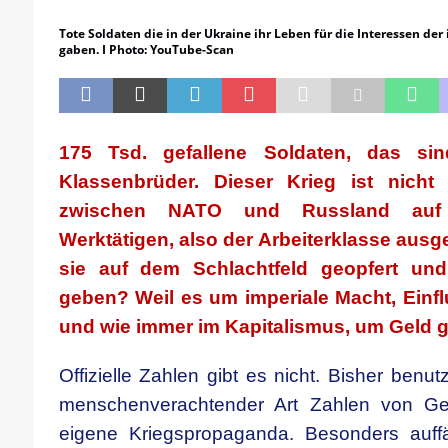
[ 21. April 2026 ]
DER 8. PARTEITAG 
Tote Soldaten die in der Ukraine ihr Leben für die Interessen de
[ 14. April 2026 ]
Der Mensch ist von 
gaben. I Photo: YouTube-Scan
[ 8. April 2026 ]
Die DKP predigt Kamp
[ 7. April 2026 ]
Der Preis der Freiheit,
[ 6. April 2026 ]
Klassenkampf von obe
175 Tsd. gefallene Soldaten, das sin
Klassenbrüder. Dieser Krieg ist nicht
zwischen NATO und Russland auf 
Werktätigen, also der Arbeiterklasse aus
sie auf dem Schlachtfeld geopfert u
geben? Weil es um imperiale Macht, Einflu
und wie immer im Kapitalismus, um Geld 
Offizielle Zahlen gibt es nicht. Bisher benut
menschenverachtender Art Zahlen von Getö
eigene Kriegspropaganda. Besonders auff