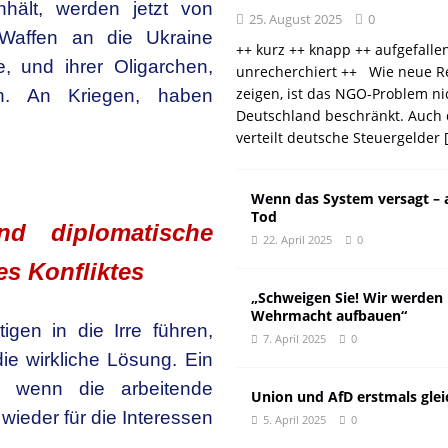
hält, werden jetzt von
25. August 2025
0
Waffen an die Ukraine
++ kurz ++ knapp ++ aufgefalle
e, und ihrer Oligarchen,
unrecherchiert ++ Wie neue R
zeigen, ist das NGO-Problem ni
n. An Kriegen, haben
Deutschland beschränkt. Auch 
verteilt deutsche Steuergelder
Wenn das System versagt – 
Tod
und diplomatische
22. April 2025
0
s Konfliktes
„Schweigen Sie! Wir werden
Wehrmacht aufbauen“
gen in die Irre führen,
7. April 2025
0
ie wirkliche Lösung. Ein
h, wenn die arbeitende
Union und AfD erstmals glei
wieder für die Interessen
5. April 2025
0