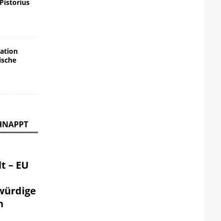
 Pistorius
ation
ische
HNAPPT
t – EU
würdige
n