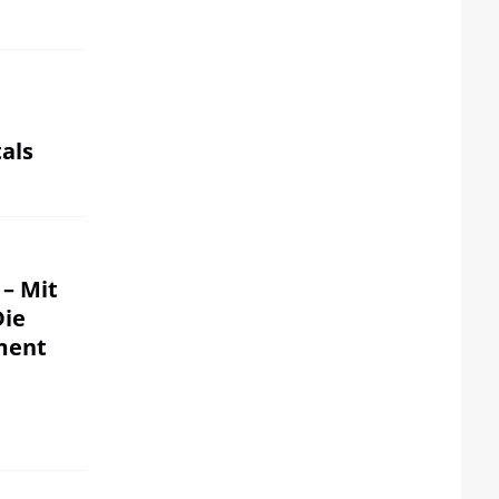
als
 – Mit
Die
ment