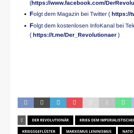
(
https://www.facebook.com/DerRevolu
F
olgt dem Magazin bei Twitter (
https://
F
olgt dem kostenlosen InfoKanal bei Te
(
https://t.me/Der_Revolutionaer
)
.
.
DER REVOLUTIONÄR
KRIEG DEM IMPERIALISTISCHE
KRIEGSGEFLÜSTER
MARXISMUS LENINISMUS
NATO