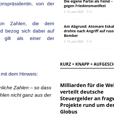
Die eigene Partei als Feind –
nspräsidentin, von der
gegen Friedensmanifest
16. Juni 2025
0
n Zahlen, die dem
Am Abgrund: Atomare Eskal
nd bezog sich dabei auf
drohte nach Angriff auf russ
Bomber
 gilt als einer der
15. Juni 2025
0
KURZ + KNAPP + AUFGESC
n mit dem Hinweis:
Milliarden für die Wel
nliche Zahlen – so dass
verteilt deutsche
len nicht ganz aus der
Steuergelder an frag
Projekte rund um de
Globus