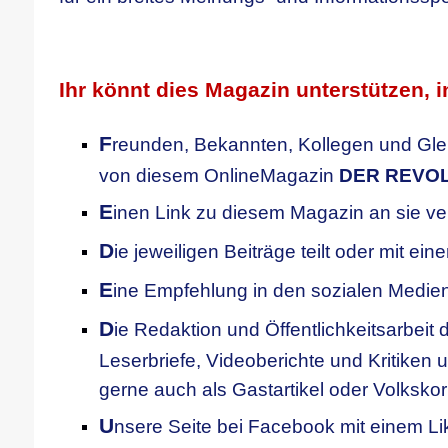
.
Ihr könnt dies Magazin unterstützen, i
F
reunden, Bekannten, Kollegen
und Gle
von diesem OnlineMagazin
DER REVO
E
inen Link zu diesem Magazin an sie ve
D
ie jeweiligen Beiträge teilt oder mit ei
E
ine Empfehlung in den sozialen Medien
D
ie Redaktion und Öffentlichkeitsarbeit d
Leserbriefe, Videoberichte und Kritiken u
gerne auch als Gastartikel oder Volksko
U
nsere
S
eite bei Facebook mit einem Li