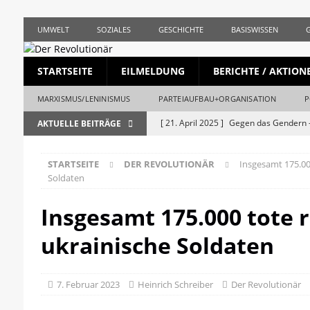
UMWELT
SOZIALES
GESCHICHTE
BASISWISSEN
STARTSEITE
EILMELDUNG
BERICHTE / AKTION
MARXISMUS/LENINISMUS
PARTEIAUFBAU+ORGANISATION
P
[ 21. April 2025 ]
Gegen das Gendern –
AKTUELLE BEITRÄGE
REVOLUTIONÄR
STARTSEITE
DER REVOLUTIONÄR
Insgesamt 175.00
[ 5. April 2025 ]
Union und AfD erstma
Soldaten
[ 19. März 2025 ]
Die bürgerliche Jour
Insgesamt 175.000 tote 
[ 19. April 2023 ]
1. Mai: Gegen Krise, 
ukrainische Soldaten
[ 19. Mai 2026 ]
Stalingrad – Der Anf
[ 28. April 2026 ]
1956, Ungarn und de
7. Februar 2023
Heinrich Schreiber
Der Revolutionär
REVOLUTIONÄR