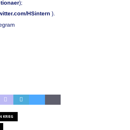
tionaer
);
twitter.com/HSintern
).
legram
N KRIEG