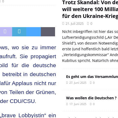
DER EUROPÄISCHEN LINKEN
DER REVOLUTIONÄR
0
Trotz Skandal: Von d
will weitere 100 Mill
Natur aus gut
DER REVOLUTIONÄR
für den Ukraine-Krie
f und meint Anpassung
DER REVOLUTIONÄR
21. Juli 2025
0
 oder: Wer wirklich kassiert
KOMMENTAR
Nicht inbegriffen ist hier das so
n: Wie der DGB seine eigenen Genossen verriet
DER REVOLUTIONÄR
Luftverteidigungsschild („Air D
Shield“), von dessen Notwendig
hows, wo sie zu immer
erste (und hoffentlich bald letz
„Verteidigungskommissar“ Andr
ufruft. Sie propagiert
Kubilius spricht. Natürlich ohn
ild für die deutsche
betreibt in deutschen
Es geht um das Versammlun
für Applaus nicht nur
27. Juni 2025
0
von Teilen der Grünen,
Was wollen die Deutschen ?
n der CDU/CSU.
17. Juni 2025
0
„brave Lobbyistin“ ein