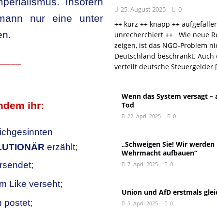
perialismus. Insofern
25. August 2025
0
rmann nur eine unter
++ kurz ++ knapp ++ aufgefalle
en.
unrecherchiert ++ Wie neue R
zeigen, ist das NGO-Problem ni
Deutschland beschränkt. Auch 
____
verteilt deutsche Steuergelder
Wenn das System versagt – 
ndem ihr:
Tod
22. April 2025
0
ichgesinnten
„Schweigen Sie! Wir werden
LUTIONÄR
erzählt;
Wehrmacht aufbauen“
rsendet;
7. April 2025
0
nem Like verseht;
Union und AfD erstmals glei
 postet;
5. April 2025
0