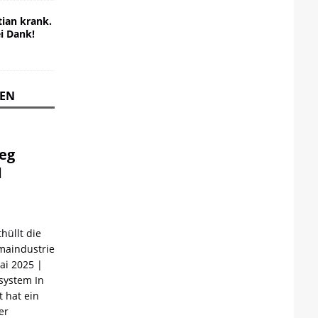
ian krank.
ei Dank!
REN
ieg
d
hüllt die
maindustrie
Mai 2025 |
ystem In
 hat ein
er