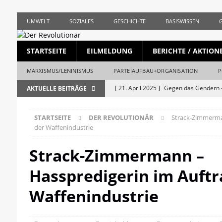
UMWELT
SOZIALES
GESCHICHTE
BASISWISSEN
STARTSEITE
EILMELDUNG
BERICHTE / AKTION
MARXISMUS/LENINISMUS
PARTEIAUFBAU+ORGANISATION
P
[ 21. April 2025 ]
Gegen das Gendern –
AKTUELLE BEITRÄGE
REVOLUTIONÄR
STARTSEITE
DER REVOLUTIONÄR
Strack-Zimmerma
[ 5. April 2025 ]
Union und AfD erstma
der Waffenindustrie
[ 19. März 2025 ]
Die bürgerliche Jour
Strack-Zimmermann –
[ 19. April 2023 ]
1. Mai: Gegen Krise, 
Hasspredigerin im Auftr
[ 19. Mai 2026 ]
Stalingrad – Der Anf
[ 28. April 2026 ]
1956, Ungarn und de
Waffenindustrie
REVOLUTIONÄR