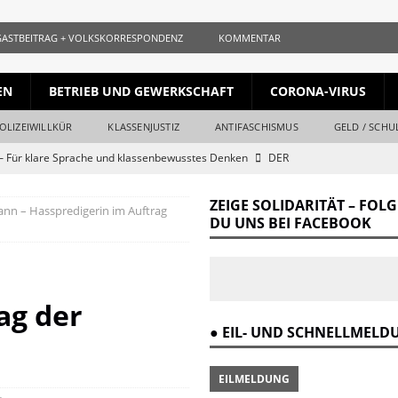
GASTBEITRAG + VOLKSKORRESPONDENZ
KOMMENTAR
EN
BETRIEB UND GEWERKSCHAFT
CORONA-VIRUS
OLIZEIWILLKÜR
KLASSENJUSTIZ
ANTIFASCHISMUS
GELD / SCHU
 Für klare Sprache und klassenbewusstes Denken
DER
ZEIGE SOLIDARITÄT – FOL
nn – Hasspredigerin im Auftrag
ls gleichauf
KURZ + KNAPP + AUFGESCHNAPPT
DU UNS BEI FACEBOOK
naille und der Krieg
DER REVOLUTIONÄR
Krieg und Kapital
DER REVOLUTIONÄR
ag der
ang vom Ende
DER REVOLUTIONÄR
● EIL- UND SCHNELLMEL
r Verrat des Revisionismus: Der Klassenkampf hinter der Lüge
DER
EILMELDUNG