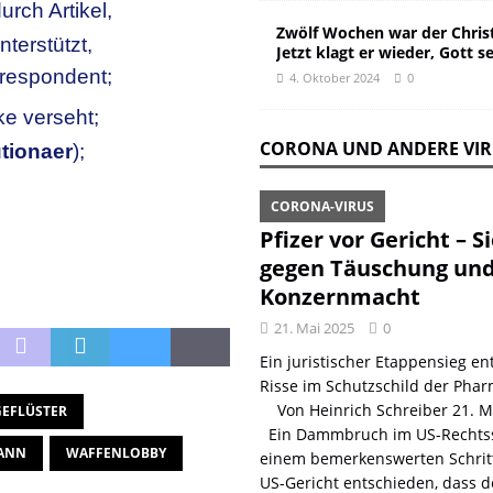
urch Artikel,
Zwölf Wochen war der Christ
nterstützt,
Jetzt klagt er wieder, Gott s
rrespondent;
4. Oktober 2024
0
ke verseht;
CORONA UND ANDERE VI
tionaer
);
CORONA-VIRUS
Pfizer vor Gericht – S
gegen Täuschung un
Konzernmacht
21. Mai 2025
0
Ein juristischer Etappensieg ent
Risse im Schutzschild der Phar
Von Heinrich Schreiber 21. 
GEFLÜSTER
Ein Dammbruch im US-Rechtss
ANN
WAFFENLOBBY
einem bemerkenswerten Schritt
US-Gericht entschieden, dass d