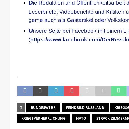
D
ie Redaktion und Öffentlichkeitsarbeit d
Leserbriefe, Videoberichte und Kritiken u
gerne auch als Gastartikel oder Volksko
U
nsere
S
eite bei Facebook mit einem Li
(
https://www.facebook.com/DerRevolu
.
BUNDESWEHR
FEINDBILD RUSSLAND
KRIEGS
KRIEGSVERHERRLICHUNG
NATO
STRACK-ZIMMERM