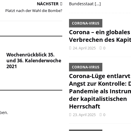
NÄCHSTER
Bundesstaat
[…]
Platzt nach der Wahl die Bombe?
CORONA-VIRUS
Corona – ein globales
Verbrechen des Kapit
24. April 2025
0
Wochenrückblick 35.
und 36. Kalenderwoche
2021
CORONA-VIRUS
Corona-Lüge entlarvt
Angst zur Kontrolle: 
Pandemie als Instru
der kapitalistischen
Herrschaft
ben.
23. April 2025
0