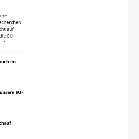
n ++
echerchen
cht auf
die EU
[...]
auch im
 unsere EU-
chauf