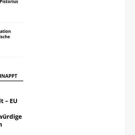
 Pistorius
ation
ische
HNAPPT
t – EU
würdige
n