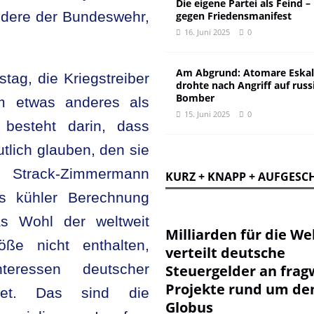
Die eigene Partei als Feind –
ndere der Bundeswehr,
gegen Friedensmanifest
16. Juni 2025
0
Am Abgrund: Atomare Eskal
tag, die Kriegstreiber
drohte nach Angriff auf russ
Bomber
m etwas anderes als
15. Juni 2025
0
 besteht darin, dass
lich glauben, den sie
 Strack-Zimmermann
KURZ + KNAPP + AUFGESC
us kühler Berechnung
as Wohl der weltweit
Milliarden für die Wel
öße nicht enthalten,
verteilt deutsche
eressen deutscher
Steuergelder an frag
Projekte rund um de
dnet. Das sind die
Globus