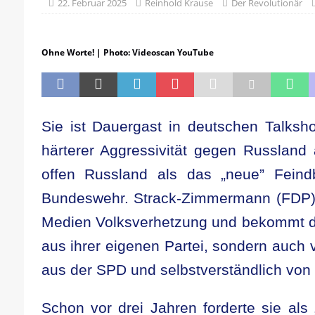
[ 21. April 2026 ]
DER 8. PARTEITAG 
22. Februar 2025
Reinhold Krause
Der Revolutionär
[ 14. April 2026 ]
Der Mensch ist von 
[ 8. April 2026 ]
Die DKP predigt Kamp
Ohne Worte! | Photo: Videoscan YouTube
[ 7. April 2026 ]
Der Preis der Freiheit,
[ 6. April 2026 ]
Klassenkampf von obe
Sie ist Dauergast in deutschen Talks
härterer Aggressivität gegen Russland a
offen Russland als das „neue” Feindb
Bundeswehr. Strack-Zimmermann (FDP) 
Medien Volksverhetzung und bekommt da
aus ihrer eigenen Partei, sondern auch 
aus der SPD und selbstverständlich vo
Schon vor drei Jahren forderte sie als 