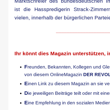
Marktschreier des bundesdeutschen Im
ist die Hasspredigerin Strack-Zimme
vielen, innerhalb der bürgerlichen Partei
____________________
.
Ihr könnt dies Magazin unterstützen, i
F
reunden, Bekannten, Kollegen
und Gle
von diesem OnlineMagazin
DER REVO
E
inen Link zu diesem Magazin an sie ve
D
ie jeweiligen Beiträge teilt oder mit ei
E
ine Empfehlung in den sozialen Medien