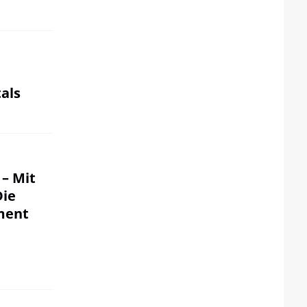
als
 – Mit
Die
ment