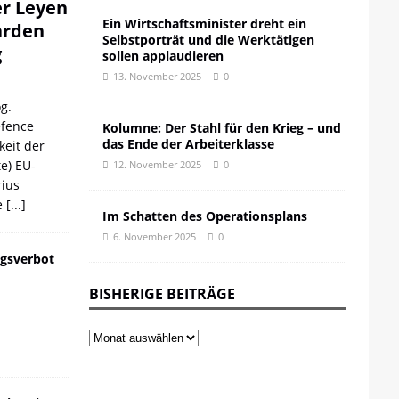
er Leyen
Ein Wirtschaftsminister dreht ein
iarden
Selbstporträt und die Werktätigen
g
sollen applaudieren
13. November 2025
0
g.
efence
Kolumne: Der Stahl für den Krieg – und
das Ende der Arbeiterklasse
keit der
te) EU-
12. November 2025
0
ius
e
[...]
Im Schatten des Operationsplans
6. November 2025
0
gsverbot
BISHERIGE BEITRÄGE