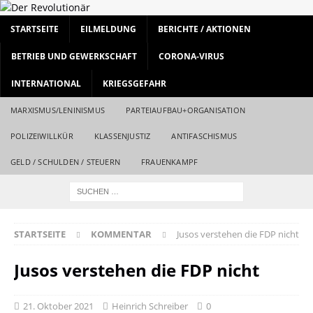
STARTSEITE
EILMELDUNG
BERICHTE / AKTIONEN
BETRIEB UND GEWERKSCHAFT
CORONA-VIRUS
INTERNATIONAL
KRIEGSGEFAHR
MARXISMUS/LENINISMUS
PARTEIAUFBAU+ORGANISATION
POLIZEIWILLKÜR
KLASSENJUSTIZ
ANTIFASCHISMUS
GELD / SCHULDEN / STEUERN
FRAUENKAMPF
STARTSEITE
KOMMENTAR
Jusos verstehen die FDP nicht
Jusos verstehen die FDP nicht
21. Oktober 2021
Heinrich Schreiber
0