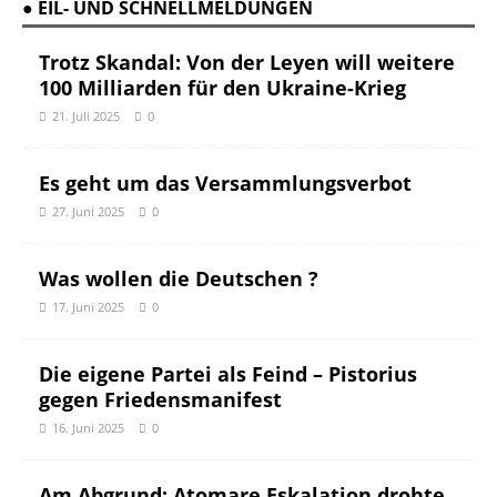
● EIL- UND SCHNELLMELDUNGEN
Trotz Skandal: Von der Leyen will weitere
100 Milliarden für den Ukraine-Krieg
21. Juli 2025
0
Es geht um das Versammlungsverbot
27. Juni 2025
0
Was wollen die Deutschen ?
17. Juni 2025
0
Die eigene Partei als Feind – Pistorius
gegen Friedensmanifest
16. Juni 2025
0
Am Abgrund: Atomare Eskalation drohte