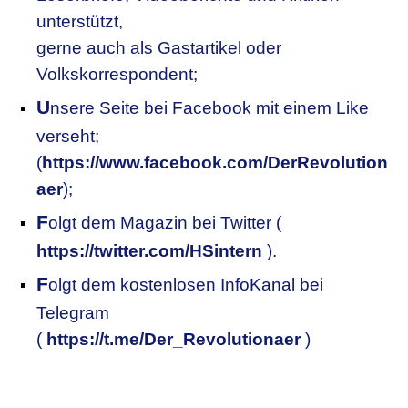
unterstützt,
gerne auch als Gastartikel oder
Volkskorrespondent;
U
nsere
S
eite bei Facebook mit einem Like
verseht;
(
https://www.facebook.com/DerRevolution
aer
);
F
olgt dem Magazin bei Twitter (
https://twitter.com/HSintern
).
F
olgt dem kostenlosen InfoKanal bei
Telegram
(
https://t.me/Der_Revolutionaer
)
.