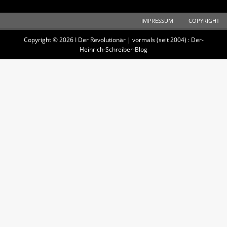
IMPRESSUM
COPYRIGHT
Copyright © 2026 I Der Revolutionär | vormals (seit 2004) : Der-
Heinrich-Schreiber-Blog