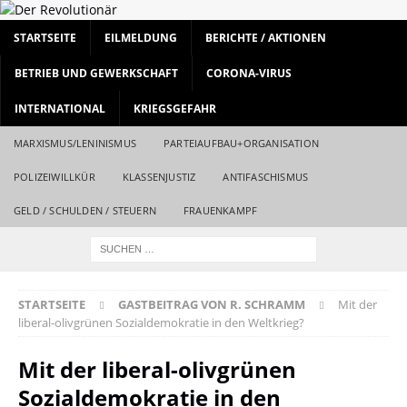
STARTSEITE
EILMELDUNG
BERICHTE / AKTIONEN
BETRIEB UND GEWERKSCHAFT
CORONA-VIRUS
INTERNATIONAL
KRIEGSGEFAHR
MARXISMUS/LENINISMUS
PARTEIAUFBAU+ORGANISATION
POLIZEIWILLKÜR
KLASSENJUSTIZ
ANTIFASCHISMUS
GELD / SCHULDEN / STEUERN
FRAUENKAMPF
STARTSEITE
GASTBEITRAG VON R. SCHRAMM
Mit der
liberal-olivgrünen Sozialdemokratie in den Weltkrieg?
Mit der liberal-olivgrünen
Sozialdemokratie in den