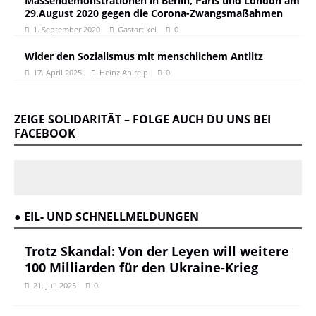
Massendemonstrationen in Berlin, Paris und London am
29.August 2020 gegen die Corona-Zwangsmaßahmen
1. September 2020
Gastartikel
0
Wider den Sozialismus mit menschlichem Antlitz
17. April 2025
Heinz Ahlreip
0
ZEIGE SOLIDARITÄT – FOLGE AUCH DU UNS BEI
FACEBOOK
● EIL- UND SCHNELLMELDUNGEN
Trotz Skandal: Von der Leyen will weitere
100 Milliarden für den Ukraine-Krieg
21. Juli 2025
0