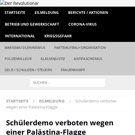
STARTSEITE
EILMELDUNG
BERICHTE / AKTIONEN
BETRIEB UND GEWERKSCHAFT
CORONA-VIRUS
INTERNATIONAL
KRIEGSGEFAHR
MARXISMUS/LENINISMUS
PARTEIAUFBAU+ORGANISATION
POLIZEIWILLKÜR
KLASSENJUSTIZ
ANTIFASCHISMUS
GELD / SCHULDEN / STEUERN
FRAUENKAMPF
STARTSEITE
EILMELDUNG
Schülerdemo verboten
wegen einer Palästina-Flagge
Schülerdemo verboten wegen
einer Palästina-Flagge