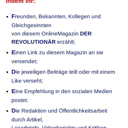
indem ihr:
F
reunden, Bekannten, Kollegen
und
Gleichgesinnten
von diesem OnlineMagazin
DER
REVOLUTIONÄR
erzählt;
E
inen Link zu diesem Magazin an sie
versendet;
D
ie jeweiligen Beiträge teilt oder mit einem
Like verseht;
E
ine Empfehlung in den sozialen Medien
postet;
D
ie Redaktion und Öffentlichkeitsarbeit
durch Artikel,
Leserbriefe, Videoberichte und Kritiken