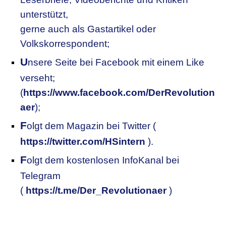
unterstützt,
gerne auch als Gastartikel oder
Volkskorrespondent;
U
nsere
S
eite bei Facebook mit einem Like
verseht;
(
https://www.facebook.com/DerRevolution
aer
);
F
olgt dem Magazin bei Twitter (
https://twitter.com/HSintern
).
F
olgt dem kostenlosen InfoKanal bei
Telegram
(
https://t.me/Der_Revolutionaer
)
.