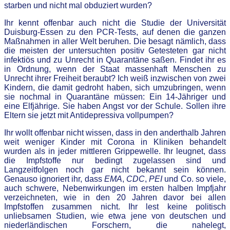
starben und nicht mal obduziert wurden?
Ihr kennt offenbar auch nicht die Studie der Universität
Duisburg-Essen zu den PCR-Tests, auf denen die ganzen
Maßnahmen in aller Welt beruhen. Die besagt nämlich, dass
die meisten der untersuchten positiv Getesteten gar nicht
infektiös und zu Unrecht in Quarantäne saßen. Findet ihr es
in Ordnung, wenn der Staat massenhaft Menschen zu
Unrecht ihrer Freiheit beraubt? Ich weiß inzwischen von zwei
Kindern, die damit gedroht haben, sich umzubringen, wenn
sie nochmal in Quarantäne müssen: Ein 14-Jähriger und
eine Elfjährige. Sie haben Angst vor der Schule. Sollen ihre
Eltern sie jetzt mit Antidepressiva vollpumpen?
Ihr wollt offenbar nicht wissen, dass in den anderthalb Jahren
weit weniger Kinder mit Corona in Kliniken behandelt
wurden als in jeder mittleren Grippewelle. Ihr leugnet, dass
die Impfstoffe nur bedingt zugelassen sind und
Langzeitfolgen noch gar nicht bekannt sein können.
Genauso ignoriert ihr, dass
EMA
,
CDC
,
PEI
und Co. so viele,
auch schwere, Nebenwirkungen im ersten halben Impfjahr
verzeichneten, wie in den 20 Jahren davor bei allen
Impfstoffen zusammen nicht. Ihr lest keine politisch
unliebsamen Studien, wie etwa jene von deutschen und
niederländischen Forschern, die nahelegt,