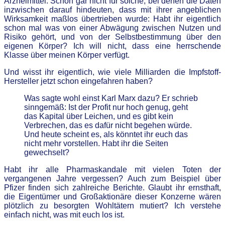
Arzneimittel. Schon gar nicht für solche, bei denen die Daten
inzwischen darauf hindeuten, dass mit ihrer angeblichen
Wirksamkeit maßlos übertrieben wurde: Habt ihr eigentlich
schon mal was von einer Abwägung zwischen Nutzen und
Risiko gehört, und von der Selbstbestimmung über den
eigenen Körper? Ich will nicht, dass eine herrschende
Klasse über meinen Körper verfügt.
Und wisst ihr eigentlich, wie viele Milliarden die Impfstoff-
Hersteller jetzt schon eingefahren haben?
Was sagte wohl einst Karl Marx dazu? Er schrieb
sinngemäß: Ist der Profit nur hoch genug, geht
das Kapital über Leichen, und es gibt kein
Verbrechen, das es dafür nicht begehen würde.
Und heute scheint es, als könntet ihr euch das
nicht mehr vorstellen. Habt ihr die Seiten
gewechselt?
Habt ihr alle Pharmaskandale mit vielen Toten der
vergangenen Jahre vergessen? Auch zum Beispiel über
Pfizer finden sich zahlreiche Berichte. Glaubt ihr ernsthaft,
die Eigentümer und Großaktionäre dieser Konzerne wären
plötzlich zu besorgten Wohltätern mutiert? Ich verstehe
einfach nicht, was mit euch los ist.