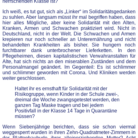
herrschenden Klasse ist?
Ich weiß, es tut gut, sich als „Linker“ im Solidaritätsgedanken
zu suhlen. Aber langsam müsst ihr mal begriffen haben, dass
hier alles Mögliche, aber keine Solidarität mit den Alten,
Kranken, Armen und Schwachen praktiziert wird. Nicht in
Deutschland, nicht in der Welt. Die Schwachen und Armen
krepieren nur noch schneller an Unterernährung und nicht
behandelten Krankheiten als bisher. Sie hungern noch
furchtbarer dank unterbrochener Lieferketten. In den
Pflegeheimen, diesen kapitalistischen Verwahranstalten für
Alte, hat sich nichts an den miserablen Zuständen und dem
Personalmangel geändert. Im Gegenteil: Es ist schlimmer
und schlimmer geworden mit Corona. Und Kliniken werden
weiter geschlossen.
Haltet ihr es ernsthaft für Solidarität mit der
Risikogruppe, wenn Kinder in der Schule zwei-,
dreimal die Woche zwangsgetestet werden, den
ganzen Tag Maske tragen und bei jedem
Positivfall in der Klasse 14 Tage in Quarantäne
müssen?
Wenn Siebenjährige berichten, dass sie schon viermal
weggesperrt wurden in ihren Zehn-Quadratmeter-Zimmern in
der Plattenbaubude ihrer alleinerziehenden Mutter? Acht