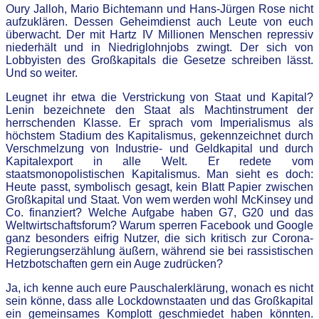
Oury Jalloh, Mario Bichtemann und Hans-Jürgen Rose nicht
aufzuklären. Dessen Geheimdienst auch Leute von euch
überwacht. Der mit Hartz IV Millionen Menschen repressiv
niederhält und in Niedriglohnjobs zwingt. Der sich von
Lobbyisten des Großkapitals die Gesetze schreiben lässt.
Und so weiter.
Leugnet ihr etwa die Verstrickung von Staat und Kapital?
Lenin bezeichnete den Staat als Machtinstrument der
herrschenden Klasse. Er sprach vom Imperialismus als
höchstem Stadium des Kapitalismus, gekennzeichnet durch
Verschmelzung von Industrie- und Geldkapital und durch
Kapitalexport in alle Welt. Er redete vom
staatsmonopolistischen Kapitalismus. Man sieht es doch:
Heute passt, symbolisch gesagt, kein Blatt Papier zwischen
Großkapital und Staat. Von wem werden wohl McKinsey und
Co. finanziert? Welche Aufgabe haben G7, G20 und das
Weltwirtschaftsforum? Warum sperren Facebook und Google
ganz besonders eifrig Nutzer, die sich kritisch zur Corona-
Regierungserzählung äußern, während sie bei rassistischen
Hetzbotschaften gern ein Auge zudrücken?
Ja, ich kenne auch eure Pauschalerklärung, wonach es nicht
sein könne, dass alle Lockdownstaaten und das Großkapital
ein gemeinsames Komplott geschmiedet haben könnten.