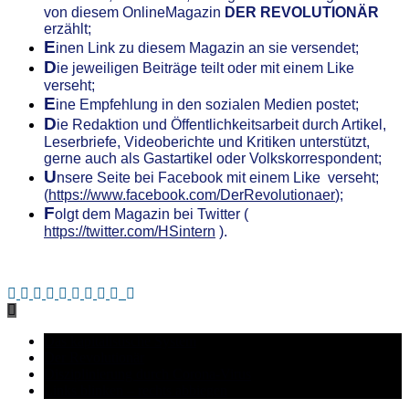
von diesem OnlineMagazin
DER REVOLUTIONÄR
erzählt;
E
inen Link zu diesem Magazin an sie versendet;
D
ie jeweiligen Beiträge teilt oder mit einem Like
verseht;
E
ine Empfehlung in den sozialen Medien postet;
D
ie Redaktion und Öffentlichkeitsarbeit durch Artikel,
Leserbriefe, Videoberichte und Kritiken unterstützt,
gerne auch als Gastartikel oder Volkskorrespondent;
U
nsere
S
eite bei Facebook mit einem Like verseht;
(
https://www.facebook.com/DerRevolutionaer
);
F
olgt dem Magazin bei Twitter (
https://twitter.com/HSintern
).
.
Das kapitalistische System
Der Revolutionär
Disziplinierung durch Corona-Virus
Links blinken – rechts abbiegen