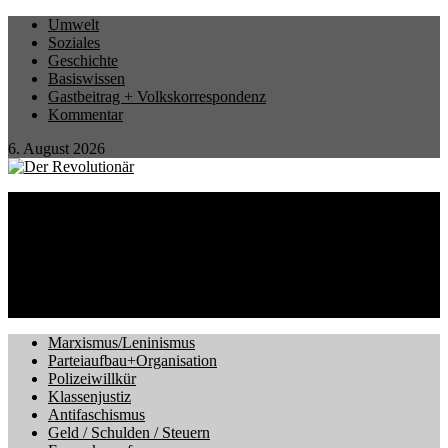
Umwelt
Soziales
Geschichte
Basiswissen
Gastbeitrag + Volkskorrespondenz
Kommentar
6. August 2026
Startseite
Eilmeldung
Berichte / Aktionen
Betrieb und Gewerkschaft
CORONA-Virus
International
Kriegsgefahr
Marxismus/Leninismus
Parteiaufbau+Organisation
Polizeiwillkür
Klassenjustiz
Antifaschismus
Geld / Schulden / Steuern