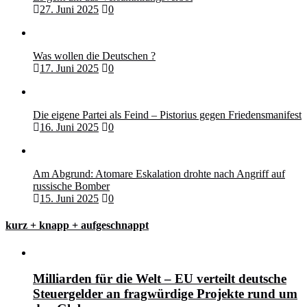
27. Juni 2025
0
Was wollen die Deutschen ?
17. Juni 2025
0
Die eigene Partei als Feind – Pistorius gegen Friedensmanifest
16. Juni 2025
0
Am Abgrund: Atomare Eskalation drohte nach Angriff auf
russische Bomber
15. Juni 2025
0
kurz + knapp + aufgeschnappt
Milliarden für die Welt – EU verteilt deutsche
Steuergelder an fragwürdige Projekte rund um