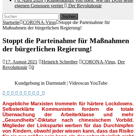
[ 6. April 2026 ]
Klassenkampf von oben: Wie der DGB seine
eigenen Genossen verriet
Der Revolutionär
Suchen
nach:
Startseite
CORONA-Virus
Stoppt die Parteinahme für
Maßnahmen der bürgerlichen Regierung!
Stoppt die Parteinahme für Maßnahmen
der bürgerlichen Regierung!
17. August 2021
Heinrich Schreiber
CORONA-Virus
,
Der
Revolutionär
0
Kundgebung in Darmstadt | Videoscan YouTube
Angebliche Marxisten trommeln für härtere Lockdowns.
Selbsterklärte Kommunisten fordern die totale
Überwachung der Arbeiterklasse und mehr
„Gesundheits“-Diktatur nach chinesischem Vorbild.
Mitglieder der Linkspartei werben für das Durchimpfen
von Kindern, obwohl jeder wissen kann, dass das Risiko