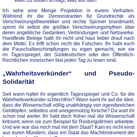
eben zu Boden schlägt. Was soll das?
Ich sehe eine Menge Projektion in eurem Verhalten.
Während ihr die Demonstranten für Grundrechte als
Verschwörungstheoretiker und rechte Spinner brandmarkt,
spinnt ihr selbst die größten Verschwörungsmythen über
deren angebliche Gedanken, Verbindungen und Netzwerke.
Handfeste Belege habt ihr nicht und haut lieber drauf nach
dem Motto: Es trifft schon nicht die Falschen. Ihr habt euch
die Pauschalbeschimpfungen zu eigen gemacht, wie sie
im
Tagesspiegel
, der
Süddeutschen
oder den Öffentlich-
Rechtlichen inzwischen fast jeden Tag zu lesen sind.
„Wahrheitsverkünder“ und Pseudo-
Solidarität
Seit wann haltet ihr eigentlich
Tagesspiegel
und Co. für die
Wahrheitsverkünder schlechthin? Wann kamt ihr auf die Idee,
dass die Wissenschaft völlig unabhängig von irgendwelchen
Geldtöpfen, selbstlos und uneigennützig forsche? Da wart ihr
schon mal weiter. Ihr habt doch früher mal die Wissenschaft
kritisiert, wenn sie zum Beispiel für Rüstungsfirmen arbeitete.
Und wie war das noch mal mit dem Staat? Kam es nicht einst
aus euren Mündern, dass ein Staat das Machtinstrument der