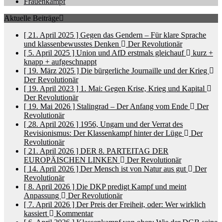
Frauenkampf
Aktuelle Beiträge
[ 21. April 2025 ]
Gegen das Gendern – Für klare Sprache
und klassenbewusstes Denken
Der Revolutionär
[ 5. April 2025 ]
Union und AfD erstmals gleichauf
kurz +
knapp + aufgeschnappt
[ 19. März 2025 ]
Die bürgerliche Journaille und der Krieg
Der Revolutionär
[ 19. April 2023 ]
1. Mai: Gegen Krise, Krieg und Kapital
Der Revolutionär
[ 19. Mai 2026 ]
Stalingrad – Der Anfang vom Ende
Der
Revolutionär
[ 28. April 2026 ]
1956, Ungarn und der Verrat des
Revisionismus: Der Klassenkampf hinter der Lüge
Der
Revolutionär
[ 21. April 2026 ]
DER 8. PARTEITAG DER
EUROPÄISCHEN LINKEN
Der Revolutionär
[ 14. April 2026 ]
Der Mensch ist von Natur aus gut
Der
Revolutionär
[ 8. April 2026 ]
Die DKP predigt Kampf und meint
Anpassung
Der Revolutionär
[ 7. April 2026 ]
Der Preis der Freiheit, oder: Wer wirklich
kassiert
Kommentar