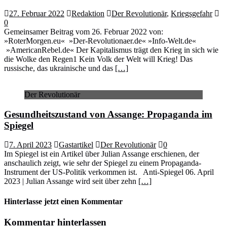
27. Februar 2022
Redaktion
Der Revolutionär
,
Kriegsgefahr
0
Gemeinsamer Beitrag vom 26. Februar 2022 von:
»RoterMorgen.eu« »Der-Revolutionaer.de« »Info-Welt.de«
»AmericanRebel.de« Der Kapitalismus trägt den Krieg in sich wie
die Wolke den Regen1 Kein Volk der Welt will Krieg! Das
russische, das ukrainische und das
[…]
Der Revolutionär
Gesundheitszustand von Assange: Propaganda im
Spiegel
7. April 2023
Gastartikel
Der Revolutionär
0
Im Spiegel ist ein Artikel über Julian Assange erschienen, der
anschaulich zeigt, wie sehr der Spiegel zu einem Propaganda-
Instrument der US-Politik verkommen ist. Anti-Spiegel 06. April
2023 | Julian Assange wird seit über zehn
[…]
Hinterlasse jetzt einen Kommentar
Kommentar hinterlassen