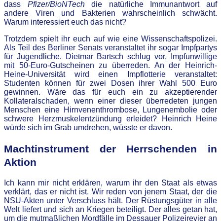
dass
Pfizer/BioNTech
die natürliche Immunantwort auf
andere Viren und Bakterien wahrscheinlich schwächt.
Warum interessiert euch das nicht?
Trotzdem spielt ihr euch auf wie eine Wissenschaftspolizei.
Als Teil des Berliner Senats veranstaltet ihr sogar Impfpartys
für Jugendliche. Dietmar Bartsch schlug vor, Impfunwillige
mit 50-Euro-Gutscheinen zu überreden. An der Heinrich-
Heine-Universität wird einen Impflotterie veranstaltet:
Studenten können für zwei Dosen ihrer Wahl 500 Euro
gewinnen. Wäre das für euch ein zu akzeptierender
Kollateralschaden, wenn einer dieser überredeten jungen
Menschen eine Hirnvenenthrombose, Lungenembolie oder
schwere Herzmuskelentzündung erleidet? Heinrich Heine
würde sich im Grab umdrehen, wüsste er davon.
Machtinstrument der Herrschenden in
Aktion
Ich kann mir nicht erklären, warum ihr den Staat als etwas
verklärt, das er nicht ist. Wir reden von jenem Staat, der die
NSU-Akten unter Verschluss hält. Der Rüstungsgüter in alle
Welt liefert und sich an Kriegen beteiligt. Der alles getan hat,
um die mutmaßlichen Mordfälle im Dessauer Polizeirevier an