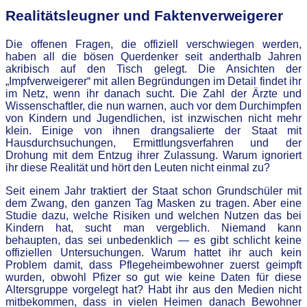
Realitätsleugner und Faktenverweigerer
Die offenen Fragen, die offiziell verschwiegen werden,
haben all die bösen Querdenker seit anderthalb Jahren
akribisch auf den Tisch gelegt. Die Ansichten der
„Impfverweigerer“ mit allen Begründungen im Detail findet ihr
im Netz, wenn ihr danach sucht. Die Zahl der Ärzte und
Wissenschaftler, die nun warnen, auch vor dem Durchimpfen
von Kindern und Jugendlichen, ist inzwischen nicht mehr
klein. Einige von ihnen drangsalierte der Staat mit
Hausdurchsuchungen, Ermittlungsverfahren und der
Drohung mit dem Entzug ihrer Zulassung. Warum ignoriert
ihr diese Realität und hört den Leuten nicht einmal zu?
Seit einem Jahr traktiert der Staat schon Grundschüler mit
dem Zwang, den ganzen Tag Masken zu tragen. Aber eine
Studie dazu, welche Risiken und welchen Nutzen das bei
Kindern hat, sucht man vergeblich. Niemand kann
behaupten, das sei unbedenklich — es gibt schlicht keine
offiziellen Untersuchungen. Warum hattet ihr auch kein
Problem damit, dass Pflegeheimbewohner zuerst geimpft
wurden, obwohl Pfizer so gut wie keine Daten für diese
Altersgruppe vorgelegt hat? Habt ihr aus den Medien nicht
mitbekommen, dass in vielen Heimen danach Bewohner