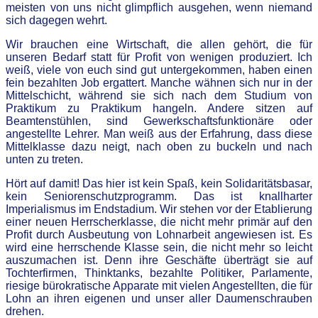
meisten von uns nicht glimpflich ausgehen, wenn niemand
sich dagegen wehrt.
Wir brauchen eine Wirtschaft, die allen gehört, die für
unseren Bedarf statt für Profit von wenigen produziert. Ich
weiß, viele von euch sind gut untergekommen, haben einen
fein bezahlten Job ergattert. Manche wähnen sich nur in der
Mittelschicht, während sie sich nach dem Studium von
Praktikum zu Praktikum hangeln. Andere sitzen auf
Beamtenstühlen, sind Gewerkschaftsfunktionäre oder
angestellte Lehrer. Man weiß aus der Erfahrung, dass diese
Mittelklasse dazu neigt, nach oben zu buckeln und nach
unten zu treten.
Hört auf damit! Das hier ist kein Spaß, kein Solidaritätsbasar,
kein Seniorenschutzprogramm. Das ist knallharter
Imperialismus im Endstadium. Wir stehen vor der Etablierung
einer neuen Herrscherklasse, die nicht mehr primär auf den
Profit durch Ausbeutung von Lohnarbeit angewiesen ist. Es
wird eine herrschende Klasse sein, die nicht mehr so leicht
auszumachen ist. Denn ihre Geschäfte überträgt sie auf
Tochterfirmen, Thinktanks, bezahlte Politiker, Parlamente,
riesige bürokratische Apparate mit vielen Angestellten, die für
Lohn an ihren eigenen und unser aller Daumenschrauben
drehen.