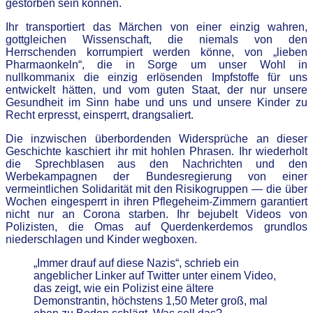
gestorben sein können.
Ihr transportiert das Märchen von einer einzig wahren,
gottgleichen Wissenschaft, die niemals von den
Herrschenden korrumpiert werden könne, von „lieben
Pharmaonkeln“, die in Sorge um unser Wohl in
nullkommanix die einzig erlösenden Impfstoffe für uns
entwickelt hätten, und vom guten Staat, der nur unsere
Gesundheit im Sinn habe und uns und unsere Kinder zu
Recht erpresst, einsperrt, drangsaliert.
Die inzwischen überbordenden Widersprüche an dieser
Geschichte kaschiert ihr mit hohlen Phrasen. Ihr wiederholt
die Sprechblasen aus den Nachrichten und den
Werbekampagnen der Bundesregierung von einer
vermeintlichen Solidarität mit den Risikogruppen — die über
Wochen eingesperrt in ihren Pflegeheim-Zimmern garantiert
nicht nur an Corona starben. Ihr bejubelt Videos von
Polizisten, die Omas auf Querdenkerdemos grundlos
niederschlagen und Kinder wegboxen.
„Immer drauf auf diese Nazis“, schrieb ein
angeblicher Linker auf Twitter unter einem Video,
das zeigt, wie ein Polizist eine ältere
Demonstrantin, höchstens 1,50 Meter groß, mal