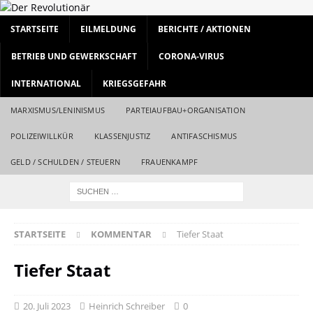
STARTSEITE
EILMELDUNG
BERICHTE / AKTIONEN
BETRIEB UND GEWERKSCHAFT
CORONA-VIRUS
INTERNATIONAL
KRIEGSGEFAHR
MARXISMUS/LENINISMUS
PARTEIAUFBAU+ORGANISATION
POLIZEIWILLKÜR
KLASSENJUSTIZ
ANTIFASCHISMUS
GELD / SCHULDEN / STEUERN
FRAUENKAMPF
STARTSEITE
KOMMENTAR
Tiefer Staat
Tiefer Staat
20. Juli 2023
Heinrich Schreiber
0