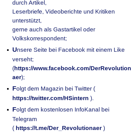
durch Artikel,
Leserbriefe, Videoberichte und Kritiken
unterstützt,
gerne auch als Gastartikel oder
Volkskorrespondent;
U
nsere
S
eite bei Facebook mit einem Like
verseht;
(
https://www.facebook.com/DerRevolution
aer
);
F
olgt dem Magazin bei Twitter (
https://twitter.com/HSintern
).
F
olgt dem kostenlosen InfoKanal bei
Telegram
(
https://t.me/Der_Revolutionaer
)