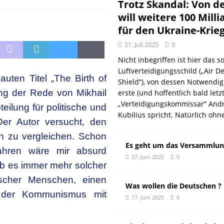
DER EUROPÄISCHEN LINKEN
DER REVOLUTIONÄR
Trotz Skandal: Von d
will weitere 100 Mill
Natur aus gut
DER REVOLUTIONÄR
für den Ukraine-Krie
f und meint Anpassung
DER REVOLUTIONÄR
21. Juli 2025
0
 oder: Wer wirklich kassiert
KOMMENTAR
Nicht inbegriffen ist hier das so
n: Wie der DGB seine eigenen Genossen verriet
DER REVOLUTIONÄR
Luftverteidigungsschild („Air D
auten Titel „The Birth of
Shield“), von dessen Notwendig
ung der Rede von Mikhail
erste (und hoffentlich bald letz
„Verteidigungskommissar“ Andr
eilung für politische und
Kubilius spricht. Natürlich ohn
er Autor versucht, den
n zu vergleichen. Schon
Es geht um das Versammlun
ahren wäre mir absurd
27. Juni 2025
0
b es immer mehr solcher
tischer Menschen, einen
Was wollen die Deutschen ?
, der Kommunismus mit
17. Juni 2025
0