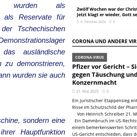
er wurden als
Zwölf Wochen war der Christ
Jetzt klagt er wieder, Gott s
t, als Reservate für
4. Oktober 2024
0
 der Tschechischen
strationslager
CORONA UND ANDERE VI
n das ausländische
CORONA-VIRUS
m zu demonstrieren,
Pfizer vor Gericht – S
gegen Täuschung un
Dann wurden sie auch
Konzernmacht
21. Mai 2025
0
Ein juristischer Etappensieg ent
Risse im Schutzschild der Phar
Von Heinrich Schreiber 21. 
chine, sondern eine
Ein Dammbruch im US-Rechtss
einem bemerkenswerten Schritt
 ihrer Hauptfunktion
US-Gericht entschieden, dass d