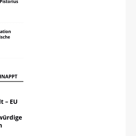
 Pistorius
ation
ische
HNAPPT
t – EU
würdige
n