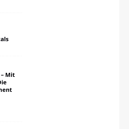
als
 – Mit
Die
ment