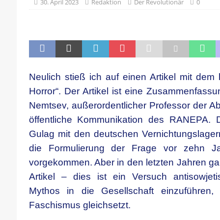
[ 21. April 2026 ]
DER 8. PARTEITAG 
30. April 2023
Redaktion
Der Revolutionär
0
[ 14. April 2026 ]
Der Mensch ist von 
[ 8. April 2026 ]
Die DKP predigt Kamp
[ 7. April 2026 ]
Der Preis der Freiheit,
[ 6. April 2026 ]
Klassenkampf von obe
Neulich stieß ich auf einen Artikel mit dem l
Horror“. Der Artikel ist eine Zusammenfass
Nemtsev, außerordentlicher Professor der Abt
öffentliche Kommunikation des RANEPA. D
Gulag mit den deutschen Vernichtungslager
die Formulierung der Frage vor zehn J
vorgekommen. Aber in den letzten Jahren ga
Artikel – dies ist ein Versuch antisowje
Mythos in die Gesellschaft einzuführen
Faschismus gleichsetzt.