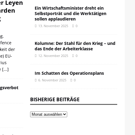
er Leyen
Ein Wirtschaftsminister dreht ein
iarden
Selbstporträt und die Werktätigen
g
sollen applaudieren
13. November 2025
0
g.
efence
Kolumne: Der Stahl für den Krieg – und
das Ende der Arbeiterklasse
keit der
te) EU-
12. November 2025
0
ius
e
[...]
Im Schatten des Operationsplans
6. November 2025
0
gsverbot
BISHERIGE BEITRÄGE