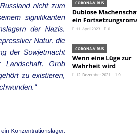
CORONA-VIRUS
Russland nicht zum
Dubiose Machenschaf
seinem signifikanten
ein Fortsetzungsrom
nslagern der Nazis.
11. April 2023
0
epressiver Natur, die
CORONA-VIRUS
ung der Sowjetmacht
Wenn eine Lüge zur
 Landschaft. Grob
Wahrheit wird
ehört zu existieren,
12. Dezember 2021
0
rschwunden.“
 ein Konzentrationslager.