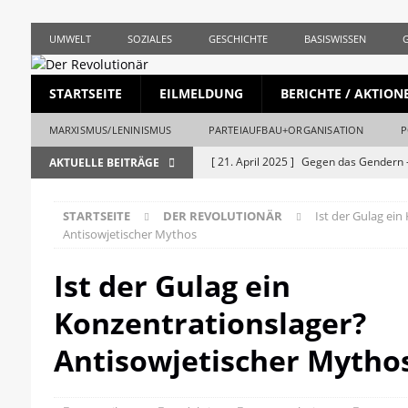
UMWELT
SOZIALES
GESCHICHTE
BASISWISSEN
STARTSEITE
EILMELDUNG
BERICHTE / AKTION
MARXISMUS/LENINISMUS
PARTEIAUFBAU+ORGANISATION
P
[ 21. April 2025 ]
Gegen das Gendern –
AKTUELLE BEITRÄGE
REVOLUTIONÄR
STARTSEITE
DER REVOLUTIONÄR
Ist der Gulag ein
[ 5. April 2025 ]
Union und AfD erstma
Antisowjetischer Mythos
[ 19. März 2025 ]
Die bürgerliche Jour
Ist der Gulag ein
[ 19. April 2023 ]
1. Mai: Gegen Krise, 
Konzentrationslager?
[ 19. Mai 2026 ]
Stalingrad – Der Anf
[ 28. April 2026 ]
1956, Ungarn und de
Antisowjetischer Mytho
REVOLUTIONÄR