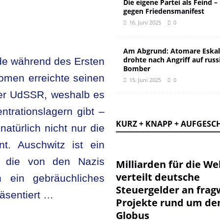
Die eigene Partei als Feind –
gegen Friedensmanifest
16. Juni 2025
0
Am Abgrund: Atomare Eskal
drohte nach Angriff auf russ
de während des Ersten
Bomber
nomen erreichte seinen
15. Juni 2025
0
der UdSSR, weshalb es
trationslagern gibt –
KURZ + KNAPP + AUFGESC
atürlich nicht nur die
nt. Auschwitz ist ein
, die von den Nazis
Milliarden für die Wel
verteilt deutsche
 ein gebräuchliches
Steuergelder an frag
äsentiert …
Projekte rund um de
Globus