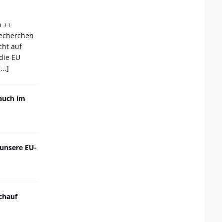
n ++
echerchen
cht auf
die EU
[...]
auch im
 unsere EU-
chauf