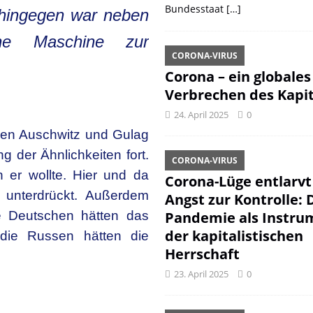
Bundesstaat
[…]
 hingegen war neben
eine Maschine zur
CORONA-VIRUS
Corona – ein globales
Verbrechen des Kapit
24. April 2025
0
hen Auschwitz und Gulag
g der Ähnlichkeiten fort.
CORONA-VIRUS
n er wollte. Hier und da
Corona-Lüge entlarvt
 unterdrückt. Außerdem
Angst zur Kontrolle: 
e Deutschen hätten das
Pandemie als Instru
der kapitalistischen
die Russen hätten die
Herrschaft
23. April 2025
0