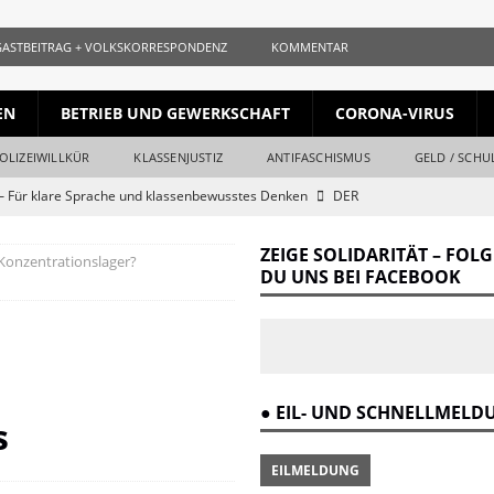
GASTBEITRAG + VOLKSKORRESPONDENZ
KOMMENTAR
EN
BETRIEB UND GEWERKSCHAFT
CORONA-VIRUS
OLIZEIWILLKÜR
KLASSENJUSTIZ
ANTIFASCHISMUS
GELD / SCHU
 Für klare Sprache und klassenbewusstes Denken
DER
ZEIGE SOLIDARITÄT – FOL
 Konzentrationslager?
ls gleichauf
KURZ + KNAPP + AUFGESCHNAPPT
DU UNS BEI FACEBOOK
naille und der Krieg
DER REVOLUTIONÄR
Krieg und Kapital
DER REVOLUTIONÄR
ang vom Ende
DER REVOLUTIONÄR
● EIL- UND SCHNELLMEL
r Verrat des Revisionismus: Der Klassenkampf hinter der Lüge
DER
s
EILMELDUNG