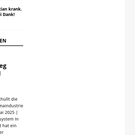
ian krank.
ei Dank!
REN
ieg
d
hüllt die
maindustrie
Mai 2025 |
ystem In
 hat ein
er