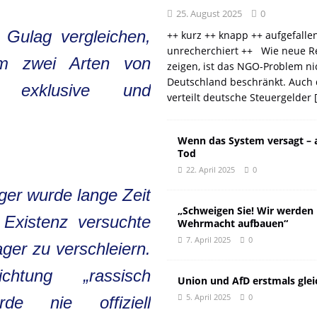
25. August 2025
0
Gulag vergleichen,
++ kurz ++ knapp ++ aufgefalle
unrecherchiert ++ Wie neue R
um zwei Arten von
zeigen, ist das NGO-Problem ni
Deutschland beschränkt. Auch 
t: exklusive und
verteilt deutsche Steuergelder
Wenn das System versagt – 
Tod
22. April 2025
0
ger wurde lange Zeit
„Schweigen Sie! Wir werden
 Existenz versuchte
Wehrmacht aufbauen“
7. April 2025
0
er zu verschleiern.
tung „rassisch
Union und AfD erstmals glei
5. April 2025
0
rde nie offiziell