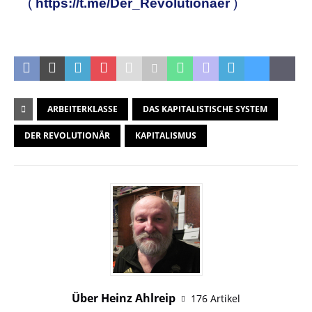
(
https://t.me/Der_Revolutionaer
)
ARBEITERKLASSE
DAS KAPITALISTISCHE SYSTEM
DER REVOLUTIONÄR
KAPITALISMUS
Über Heinz Ahlreip
176 Artikel