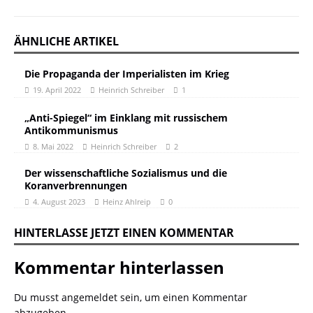
ÄHNLICHE ARTIKEL
Die Propaganda der Imperialisten im Krieg
19. April 2022
Heinrich Schreiber
1
„Anti-Spiegel“ im Einklang mit russischem
Antikommunismus
8. Mai 2022
Heinrich Schreiber
2
Der wissenschaftliche Sozialismus und die
Koranverbrennungen
4. August 2023
Heinz Ahlreip
0
HINTERLASSE JETZT EINEN KOMMENTAR
Kommentar hinterlassen
Du musst
angemeldet
sein, um einen Kommentar
abzugeben.