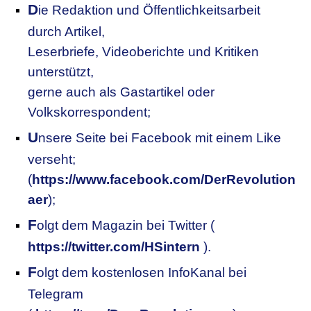
D
ie Redaktion und Öffentlichkeitsarbeit
durch Artikel,
Leserbriefe, Videoberichte und Kritiken
unterstützt,
gerne auch als Gastartikel oder
Volkskorrespondent;
U
nsere
S
eite bei Facebook mit einem Like
verseht;
(
https://www.facebook.com/DerRevolution
aer
);
F
olgt dem Magazin bei Twitter (
https://twitter.com/HSintern
).
F
olgt dem kostenlosen InfoKanal bei
Telegram